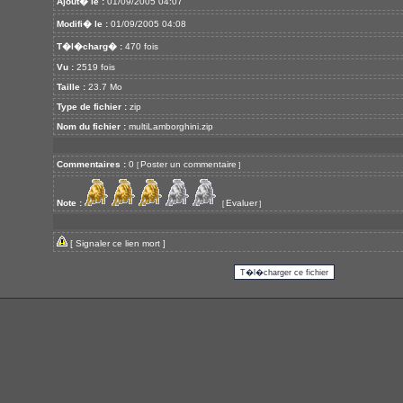
Ajout� le :
01/09/2005 04:07
Modifi� le :
01/09/2005 04:08
T�l�charg� :
470 fois
Vu :
2519 fois
Taille :
23.7 Mo
Type de fichier :
zip
Nom du fichier :
multiLamborghini.zip
Commentaires :
0
Poster un commentaire
[
]
Note :
Evaluer
[
]
[
Signaler ce lien mort
]