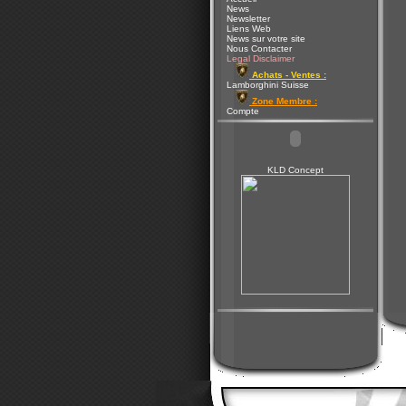
News
Newsletter
Liens Web
News sur votre site
Nous Contacter
Legal Disclaimer
Achats - Ventes :
Lamborghini Suisse
Zone Membre :
Compte
KLD Concept