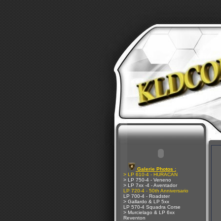
Galerie Photos :
> LP 610-4 - HURACAN
> LP 750-4 - Veneno
> LP 7xx -4 - Aventador
LP 720-4 - 50th Anniversario
LP 700-4 - Roadster
> Gallardo & LP 5xx
LP 570-4 Squadra Corse
> Murcielago & LP 6xx
Reventon