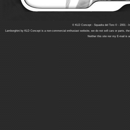
© KLD Concept - Squadra del Toro © - 2001 - In
Lamborghini by KLD Concept is a non-commercial enthusiast website, we do not sell cars or parts, th
Neither this site nor my E-mail is