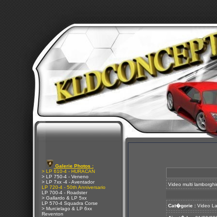
Galerie Photos :
> LP 610-4 - HURACAN
> LP 750-4 - Veneno
> LP 7xx -4 - Aventador
Video multi lamborghi
LP 720-4 - 50th Anniversario
LP 700-4 - Roadster
> Gallardo & LP 5xx
LP 570-4 Squadra Corse
Cat�gorie :
Video La
> Murcielago & LP 6xx
Reventon