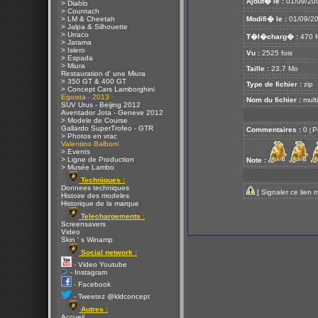
Ajout� le :
01/09/20
> Diablo
> Countach
> LM & Cheetah
Modifi� le :
01/09/20
> Jalpa & Silhouette
> Urraco
T�l�charg� :
470 f
> Jarama
> Islero
Vu :
2525 fois
> Espada
> Miura
Taille :
23.7 Mo
Restauration d' une Miura
> 350 GT & 400 GT
Type de fichier :
zip
> Concept Cars Lamborghini
Egoista - 2013
Nom du fichier :
multi
SUV Urus - Beijing 2012
Aventador Jota - Geneve 2012
> Modele de Course
Gallardo SuperTrofeo - GTR
Commentaires :
0
P
[
> Photos en vrac
Valentino Balboni
> Events
> Ligne de Production
Note :
> Musée Lambo
Techniques :
Donnees techniques
[
Signaler ce lien 
Histoire des modeles
Historique de la marque
Telechargements :
Screensavers
Video
Skin ' s Winamp
Social network :
- Video Youtube
- Instagram
- Facebook
- Tweetez @kldconcept
Autres :
Accueil