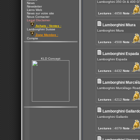
Lamborghini 350 Gt & 400 G
News
Newsletter
Liens Web
News sur votre site
Lectures :
4658
Note :
Nous Contacter
Legal Disclaimer
Lamborghini Miura
Achats - Ventes :
Lamborghini Suisse
Lamborghini Miura
Zone Membre :
Compte
Lectures :
4508
Note :
Lamborghini Espada
KLD Concept
Lamborghini Espada
Lectures :
4432
Note :
Lamborghini Murciél
Lamborghini Murciélago Road
Lectures :
4212
Note :
Lamborghini Gallardo
Lamborghini Gallardo
Lectures :
4079
Note :