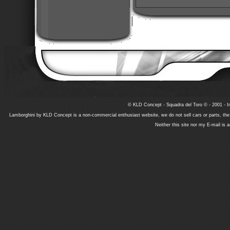
© KLD Concept - Squadra del Toro © - 2001 - In
Lamborghini by KLD Concept is a non-commercial enthusiast website, we do not sell cars or parts, th
Neither this site nor my E-mail is