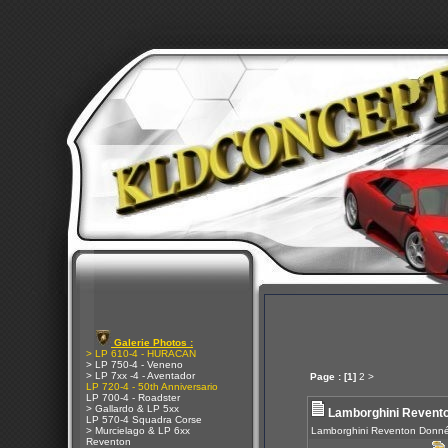
Galerie Photos :
> LP 610-4 - HURACAN
> LP 750-4 - Veneno
> LP 7xx -4 - Aventador
Page :
[1]
2
>
LP 720-4 - 50th Anniversario
LP 700-4 - Roadster
> Gallardo & LP 5xx
Lamborghini Revent
LP 570-4 Squadra Corse
> Murcielago & LP 6xx
Lamborghini Reventon Donn
Reventon