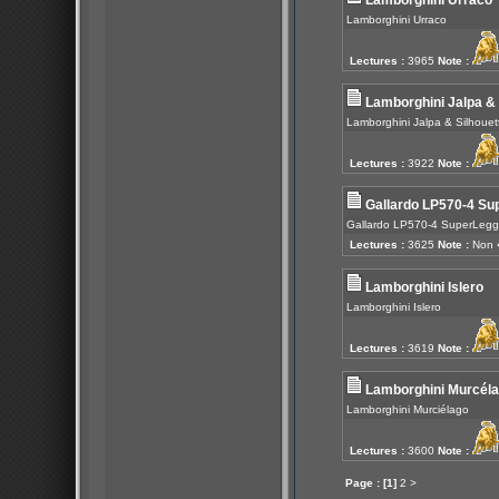
Lamborghini Urraco
Lamborghini Urraco
Lectures :
3965
Note :
Lamborghini Jalpa & 
Lamborghini Jalpa & Silhouet
Lectures :
3922
Note :
Gallardo LP570-4 Su
Gallardo LP570-4 SuperLeg
Lectures :
3625
Note :
Non 
Lamborghini Islero
Lamborghini Islero
Lectures :
3619
Note :
Lamborghini Murcél
Lamborghini Murciélago
Lectures :
3600
Note :
Page :
[1]
2
>