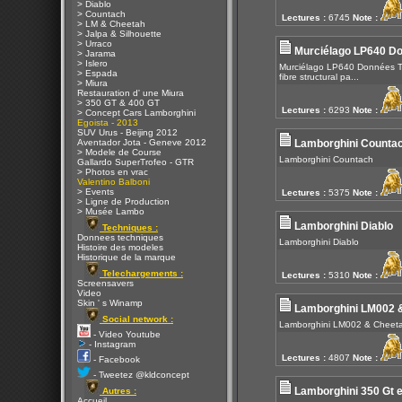
> Diablo
> Countach
Lectures :
6745
Note :
> LM & Cheetah
> Jalpa & Silhouette
> Urraco
Murciélago LP640 D
> Jarama
> Islero
Murciélago LP640 Données Tec
> Espada
fibre structural pa...
> Miura
Restauration d' une Miura
> 350 GT & 400 GT
Lectures :
6293
Note :
> Concept Cars Lamborghini
Egoista - 2013
SUV Urus - Beijing 2012
Aventador Jota - Geneve 2012
Lamborghini Counta
> Modele de Course
Lamborghini Countach
Gallardo SuperTrofeo - GTR
> Photos en vrac
Valentino Balboni
> Events
Lectures :
5375
Note :
> Ligne de Production
> Musée Lambo
Lamborghini Diablo
Techniques :
Donnees techniques
Lamborghini Diablo
Histoire des modeles
Historique de la marque
Telechargements :
Lectures :
5310
Note :
Screensavers
Video
Skin ' s Winamp
Lamborghini LM002 
Social network :
Lamborghini LM002 & Cheet
- Video Youtube
- Instagram
Lectures :
4807
Note :
- Facebook
- Tweetez @kldconcept
Lamborghini 350 Gt e
Autres :
Accueil