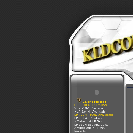
Galerie Photos :
> LP 610-4 - HURACAN
> LP 750-4 - Veneno
> LP 7xx -4 - Aventador
LP 720-4 - 50th Anniversario
LP 700-4 - Roadster
> Gallardo & LP 5xx
LP 570-4 Squadra Corse
> Murcielago & LP 6xx
Reventon