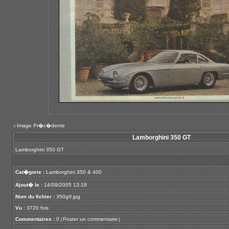
Image Pr�c�dente
<
Lamborghini 350 GT
Lamborghini 350 GT
Cat�gorie :
Lamborghini 350 & 400
Ajout� le :
14/09/2005 13:19
Nom du fichier :
350gtf.jpg
Vu :
3720 fois
Commentaires :
0
Poster un commentaire
[
]