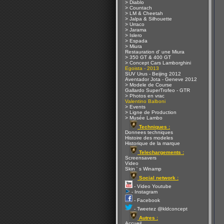
> Diablo
> Countach
> LM & Cheetah
> Jalpa & Silhouette
> Urraco
> Jarama
> Islero
> Espada
> Miura
Restauration d' une Miura
> 350 GT & 400 GT
> Concept Cars Lamborghini
Egoista - 2013
SUV Urus - Beijing 2012
Aventador Jota - Geneve 2012
> Modele de Course
Gallardo SuperTrofeo - GTR
> Photos en vrac
Valentino Balboni
> Events
> Ligne de Production
> Musée Lambo
Techniques :
Donnees techniques
Histoire des modeles
Historique de la marque
Telechargements :
Screensavers
Video
Skin ' s Winamp
Social network :
- Video Youtube
- Instagram
- Facebook
- Tweetez @kldconcept
Autres :
Accueil