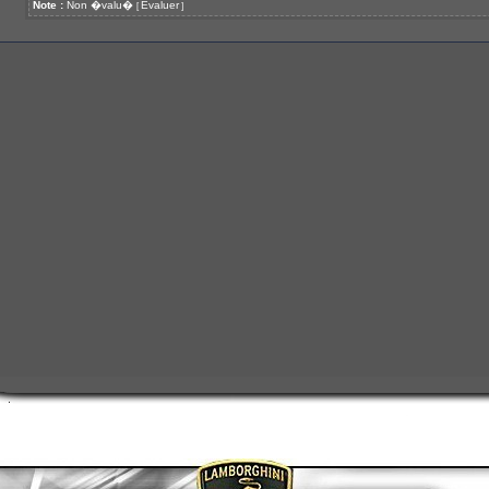
Note :
Non �valu�
Evaluer
[
]