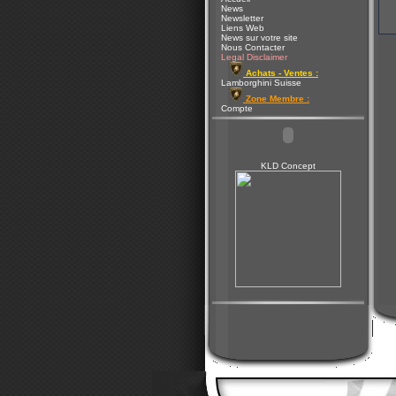
News
Newsletter
Liens Web
News sur votre site
Nous Contacter
Legal Disclaimer
Achats - Ventes :
Lamborghini Suisse
Zone Membre :
Compte
KLD Concept