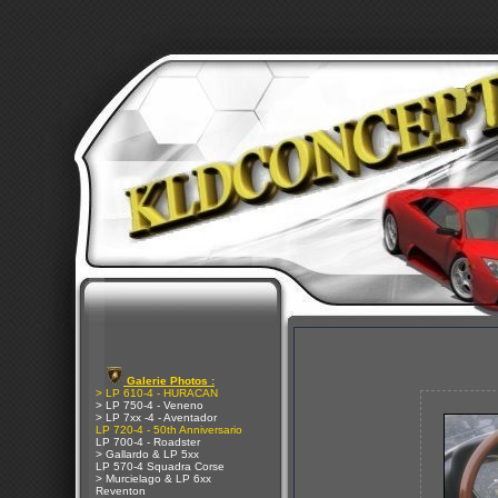
Galerie Photos :
> LP 610-4 - HURACAN
> LP 750-4 - Veneno
> LP 7xx -4 - Aventador
LP 720-4 - 50th Anniversario
LP 700-4 - Roadster
> Gallardo & LP 5xx
LP 570-4 Squadra Corse
> Murcielago & LP 6xx
Reventon