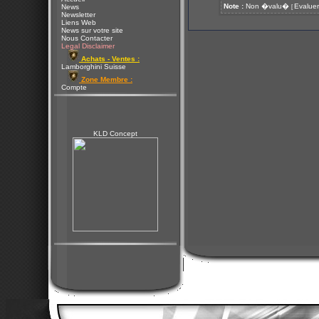
Note :
Non �valu�
Evaluer
News
[
Newsletter
Liens Web
News sur votre site
Nous Contacter
Legal Disclaimer
Achats - Ventes :
Lamborghini Suisse
Zone Membre :
Compte
KLD Concept