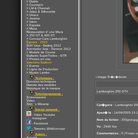
> Diablo
> Countach
> LM & Cheetah
> Jalpa & Silhouette
> Urraco
> Jarama
> Islero
> Espada
> Miura
Restauration d' une Miura
> 350 GT & 400 GT
> Concept Cars Lamborghini
Egoista - 2013
SUV Urus - Beijing 2012
Aventador Jota - Geneve 2012
> Modele de Course
Gallardo SuperTrofeo - GTR
> Photos en vrac
Valentino Balboni
> Events
> Ligne de Production
> Musée Lambo
Image Pr�c�dente
<
Techniques :
Donnees techniques
Histoire des modeles
Historique de la marque
Lamborghini 350 GTV
Telechargements :
Screensavers
Video
Skin ' s Winamp
Cat�gorie :
Lamborghini 35
Social network :
Ajout� le :
14/09/2005 13:
- Video Youtube
- Instagram
Nom du fichier :
350gtvir.jpg
- Facebook
Vu :
2948 fois
- Tweetez @kldconcept
Commentaires :
0
Poster u
[
Autres :
Accueil