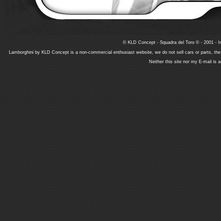
© KLD Concept - Squadra del Toro © - 2001 - In
Lamborghini by KLD Concept is a non-commercial enthusiast website, we do not sell cars or parts, th
Neither this site nor my E-mail is