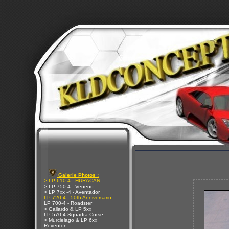
Galerie Photos :
> LP 610-4 - HURACAN
> LP 750-4 - Veneno
> LP 7xx -4 - Aventador
LP 720-4 - 50th Anniversario
LP 700-4 - Roadster
> Gallardo & LP 5xx
LP 570-4 Squadra Corse
> Murcielago & LP 6xx
Reventon