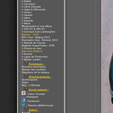
> Diablo
> Countach
> LM & Cheetah
> Jalpa & Silhouette
> Urraco
> Jarama
> Islero
> Espada
> Miura
Restauration d' une Miura
> 350 GT & 400 GT
> Concept Cars Lamborghini
Egoista - 2013
SUV Urus - Beijing 2012
Aventador Jota - Geneve 2012
> Modele de Course
Gallardo SuperTrofeo - GTR
> Photos en vrac
Valentino Balboni
> Events
> Ligne de Production
> Musée Lambo
Techniques :
Donnees techniques
Histoire des modeles
Historique de la marque
Telechargements :
Screensavers
Video
Skin ' s Winamp
Social network :
- Video Youtube
- Instagram
- Facebook
- Tweetez @kldconcept
Autres :
Accueil