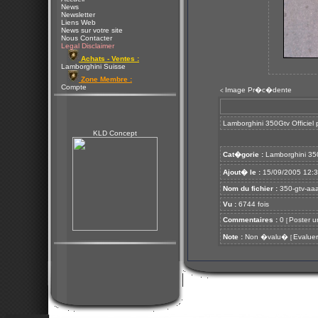
News
Newsletter
Liens Web
News sur votre site
Nous Contacter
Legal Disclaimer
Achats - Ventes :
Lamborghini Suisse
Zone Membre :
Compte
Image Pr�c�dente
<
Lamborghini 350Gtv Officiel 
KLD Concept
Cat�gorie :
Lamborghini 35
Ajout� le :
15/09/2005 12:
Nom du fichier :
350-gtv-aaa
Vu :
6744 fois
Commentaires :
0
Poster u
[
Note :
Non �valu�
Evaluer
[