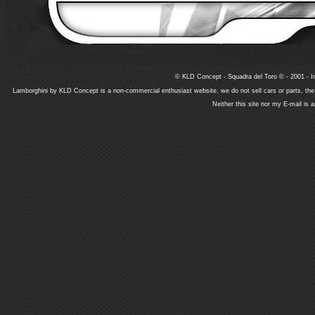
© KLD Concept - Squadra del Toro © - 2001 - In
Lamborghini by KLD Concept is a non-commercial enthusiast website, we do not sell cars or parts, th
Neither this site nor my E-mail is