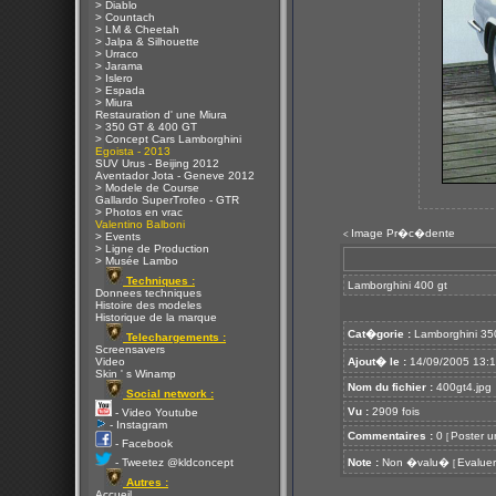
> Diablo
> Countach
> LM & Cheetah
> Jalpa & Silhouette
> Urraco
> Jarama
> Islero
> Espada
> Miura
Restauration d' une Miura
> 350 GT & 400 GT
> Concept Cars Lamborghini
Egoista - 2013
SUV Urus - Beijing 2012
Aventador Jota - Geneve 2012
> Modele de Course
Gallardo SuperTrofeo - GTR
> Photos en vrac
Valentino Balboni
Image Pr�c�dente
<
> Events
> Ligne de Production
> Musée Lambo
Techniques :
Lamborghini 400 gt
Donnees techniques
Histoire des modeles
Historique de la marque
Cat�gorie :
Lamborghini 35
Telechargements :
Screensavers
Video
Ajout� le :
14/09/2005 13:
Skin ' s Winamp
Nom du fichier :
400gt4.jpg
Social network :
Vu :
2909 fois
- Video Youtube
- Instagram
Commentaires :
0
Poster u
[
- Facebook
- Tweetez @kldconcept
Note :
Non �valu�
Evaluer
[
Autres :
Accueil