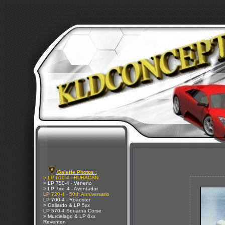
Galerie Photos :
> LP 610-4 - HURACAN
> LP 750-4 - Veneno
> LP 7xx -4 - Aventador
LP 720-4 - 50th Anniversario
LP 700-4 - Roadster
> Gallardo & LP 5xx
LP 570-4 Squadra Corse
> Murcielago & LP 6xx
Reventon