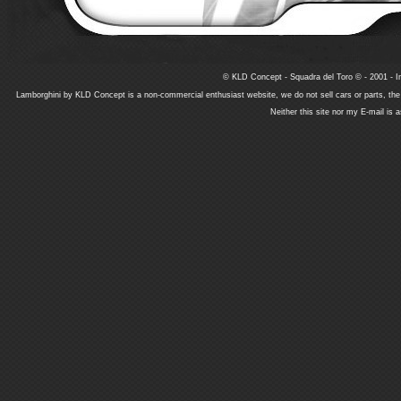
© KLD Concept - Squadra del Toro © - 2001 - In
Lamborghini by KLD Concept is a non-commercial enthusiast website, we do not sell cars or parts, th
Neither this site nor my E-mail is