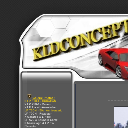
Galerie Photos :
> LP 610-4 - HURACAN
> LP 750-4 - Veneno
> LP 7xx -4 - Aventador
LP 720-4 - 50th Anniversario
LP 700-4 - Roadster
> Gallardo & LP 5xx
LP 570-4 Squadra Corse
> Murcielago & LP 6xx
Reventon