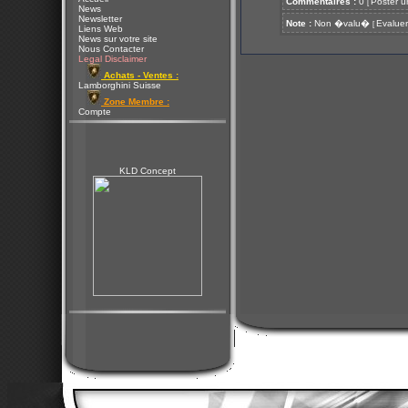
Commentaires :
0
Poster u
[
News
Newsletter
Note :
Non �valu�
Evaluer
[
Liens Web
News sur votre site
Nous Contacter
Legal Disclaimer
Achats - Ventes :
Lamborghini Suisse
Zone Membre :
Compte
KLD Concept