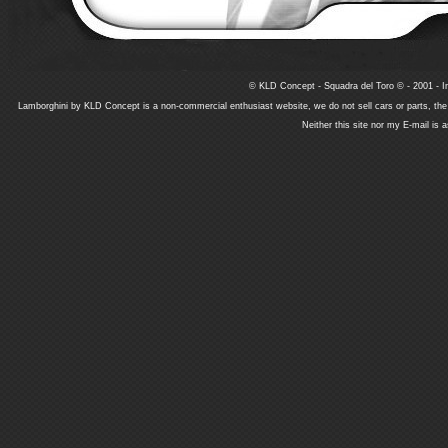
© KLD Concept - Squadra del Toro © - 2001 - In
Lamborghini by KLD Concept is a non-commercial enthusiast website, we do not sell cars or parts, th
Neither this site nor my E-mail is