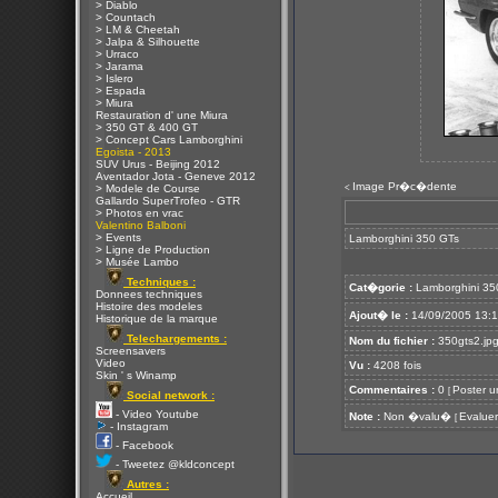
> Diablo
> Countach
> LM & Cheetah
> Jalpa & Silhouette
> Urraco
> Jarama
> Islero
> Espada
> Miura
Restauration d' une Miura
> 350 GT & 400 GT
> Concept Cars Lamborghini
Egoista - 2013
SUV Urus - Beijing 2012
Aventador Jota - Geneve 2012
Image Pr�c�dente
<
> Modele de Course
Gallardo SuperTrofeo - GTR
> Photos en vrac
Valentino Balboni
> Events
Lamborghini 350 GTs
> Ligne de Production
> Musée Lambo
Techniques :
Cat�gorie :
Lamborghini 35
Donnees techniques
Histoire des modeles
Ajout� le :
14/09/2005 13:
Historique de la marque
Telechargements :
Nom du fichier :
350gts2.jp
Screensavers
Video
Vu :
4208 fois
Skin ' s Winamp
Commentaires :
0
Poster u
[
Social network :
- Video Youtube
Note :
Non �valu�
Evaluer
[
- Instagram
- Facebook
- Tweetez @kldconcept
Autres :
Accueil