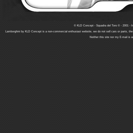
© KLD Concept - Squadra del Toro © - 2001 - In
Lamborghini by KLD Concept is a non-commercial enthusiast website, we do not sell cars or parts, th
Neither this site nor my E-mail is