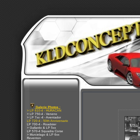
Galerie Photos :
> LP 610-4 - HURACAN
> LP 750-4 - Veneno
> LP 7xx -4 - Aventador
LP 720-4 - 50th Anniversario
LP 700-4 - Roadster
> Gallardo & LP 5xx
LP 570-4 Squadra Corse
> Murcielago & LP 6xx
Reventon