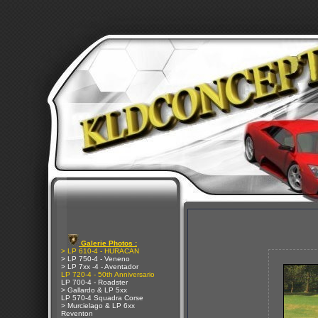
Galerie Photos :
> LP 610-4 - HURACAN
> LP 750-4 - Veneno
> LP 7xx -4 - Aventador
LP 720-4 - 50th Anniversario
LP 700-4 - Roadster
> Gallardo & LP 5xx
LP 570-4 Squadra Corse
> Murcielago & LP 6xx
Reventon