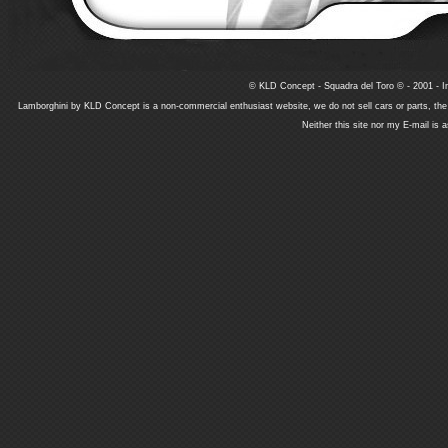
© KLD Concept - Squadra del Toro © - 2001 - In
Lamborghini by KLD Concept is a non-commercial enthusiast website, we do not sell cars or parts, th
Neither this site nor my E-mail is