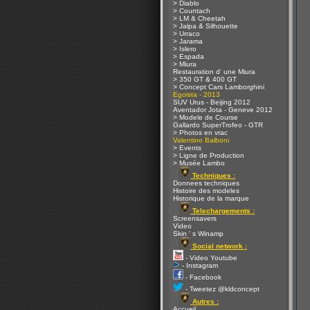
> Diablo
> Countach
> LM & Cheetah
> Jalpa & Silhouette
> Urraco
> Jarama
> Islero
> Espada
> Miura
Restauration d' une Miura
> 350 GT & 400 GT
> Concept Cars Lamborghini
Egoista - 2013
SUV Urus - Beijing 2012
Aventador Jota - Geneve 2012
> Modele de Course
Gallardo SuperTrofeo - GTR
> Photos en vrac
Valentino Balboni
> Events
> Ligne de Production
> Musée Lambo
Techniques :
Donnees techniques
Histoire des modeles
Historique de la marque
Telechargements :
Screensavers
Video
Skin ' s Winamp
Social network :
- Video Youtube
- Instagram
- Facebook
- Tweetez @kldconcept
Autres :
Accueil