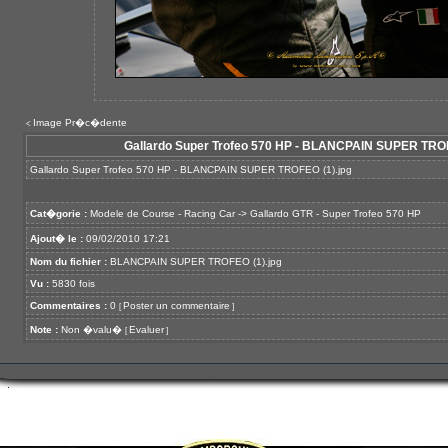
Image Pr�c�dente
<
Gallardo Super Trofeo 570 HP - BLANCPAIN SUPER TROF
Gallardo Super Trofeo 570 HP - BLANCPAIN SUPER TROFEO (1).jpg
Cat�gorie :
Modele de Course - Racing Car
->
Gallardo GTR - Super Trofeo 570 HP
Ajout� le :
09/02/2010 17:21
Nom du fichier :
BLANCPAIN SUPER TROFEO (1).jpg
Vu :
5830 fois
Commentaires :
0
Poster un commentaire
[
]
Note :
Non �valu�
Evaluer
[
]