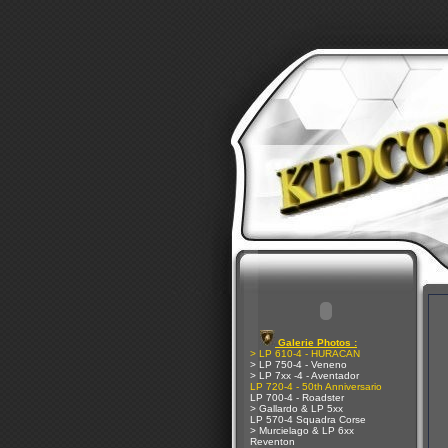
Galerie Photos :
> LP 610-4 - HURACAN
> LP 750-4 - Veneno
> LP 7xx -4 - Aventador
LP 720-4 - 50th Anniversario
LP 700-4 - Roadster
> Gallardo & LP 5xx
LP 570-4 Squadra Corse
> Murcielago & LP 6xx
Reventon