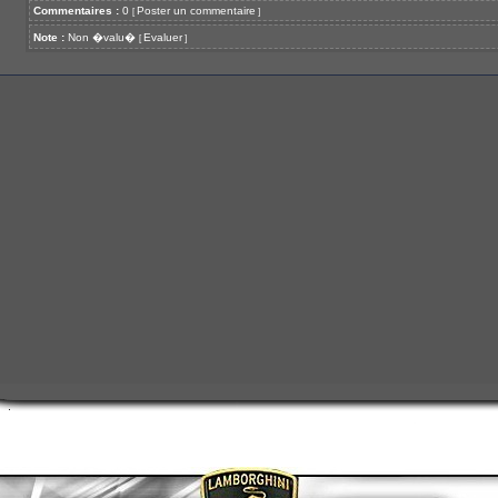
Commentaires :
0
Poster un commentaire
[
]
Note :
Non �valu�
Evaluer
[
]