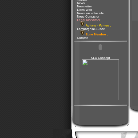
News
Newsletter
Liens Web
News sur votre site
Nous Contacter
Legal Disclaimer
Achats - Ventes :
Lamborghini Suisse
Zone Membre :
Compte
KLD Concept