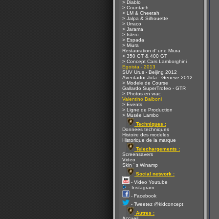
> Diablo
> Countach
> LM & Cheetah
> Jalpa & Silhouette
> Urraco
> Jarama
> Islero
> Espada
> Miura
Restauration d' une Miura
> 350 GT & 400 GT
> Concept Cars Lamborghini
Egoista - 2013
SUV Urus - Beijing 2012
Aventador Jota - Geneve 2012
> Modele de Course
Gallardo SuperTrofeo - GTR
> Photos en vrac
Valentino Balboni
> Events
> Ligne de Production
> Musée Lambo
Techniques :
Donnees techniques
Histoire des modeles
Historique de la marque
Telechargements :
Screensavers
Video
Skin ' s Winamp
Social network :
- Video Youtube
- Instagram
- Facebook
- Tweetez @kldconcept
Autres :
Accueil