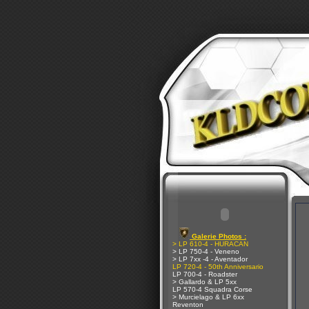
Galerie Photos :
> LP 610-4 - HURACAN
> LP 750-4 - Veneno
> LP 7xx -4 - Aventador
LP 720-4 - 50th Anniversario
LP 700-4 - Roadster
> Gallardo & LP 5xx
LP 570-4 Squadra Corse
> Murcielago & LP 6xx
Reventon