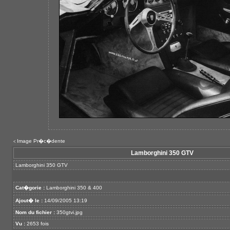
Image Pr�c�dente
<
Lamborghini 350 GTV
Lamborghini 350 GTV
Cat�gorie :
Lamborghini 350 & 400
Ajout� le :
14/09/2005 13:19
Nom du fichier :
350gtvi.jpg
Vu :
2653 fois