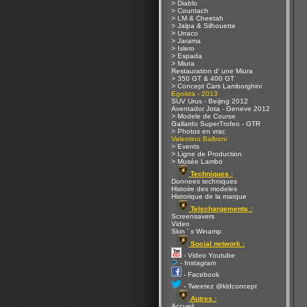
> Diablo
> Countach
> LM & Cheetah
> Jalpa & Silhouette
> Urraco
> Jarama
> Islero
> Espada
> Miura
Restauration d' une Miura
> 350 GT & 400 GT
> Concept Cars Lamborghini
Egoista - 2013
SUV Urus - Beijing 2012
Aventador Jota - Geneve 2012
> Modele de Course
Gallardo SuperTrofeo - GTR
> Photos en vrac
Valentino Balboni
> Events
> Ligne de Production
> Musée Lambo
Techniques :
Donnees techniques
Histoire des modeles
Historique de la marque
Telechargements :
Screensavers
Video
Skin ' s Winamp
Social network :
- Video Youtube
- Instagram
- Facebook
- Tweetez @kldconcept
Autres :
Accueil