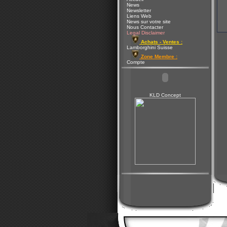
News
Newsletter
Liens Web
News sur votre site
Nous Contacter
Legal Disclaimer
Achats - Ventes :
Lamborghini Suisse
Zone Membre :
Compte
KLD Concept