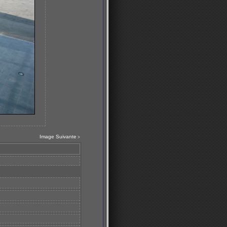
Image Suivante
>