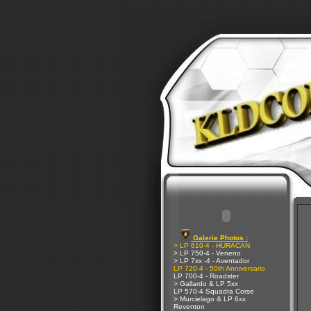
Galerie Photos :
> LP 610-4 - HURACAN
> LP 750-4 - Veneno
> LP 7xx -4 - Aventador
LP 720-4 - 50th Anniversario
LP 700-4 - Roadster
> Gallardo & LP 5xx
LP 570-4 Squadra Corse
> Murcielago & LP 6xx
Reventon