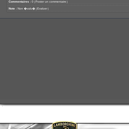
Commentaires :
0
Poster un commentaire
[
]
Note :
Non �valu�
Evaluer
[
]