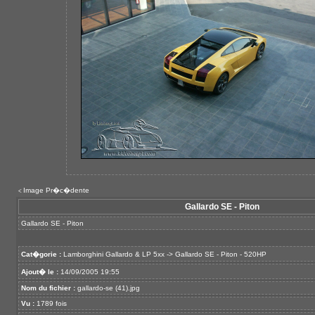
Image Pr�c�dente
<
Gallardo SE - Piton
Gallardo SE - Piton
Cat�gorie :
Lamborghini Gallardo & LP 5xx
->
Gallardo SE - Piton - 520HP
Ajout� le :
14/09/2005 19:55
Nom du fichier :
gallardo-se (41).jpg
Vu :
1789 fois