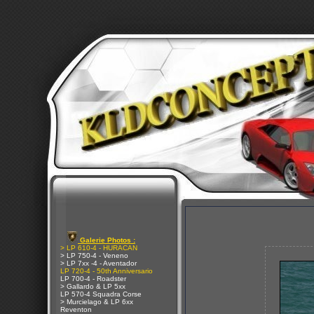
Galerie Photos :
> LP 610-4 - HURACAN
> LP 750-4 - Veneno
> LP 7xx -4 - Aventador
LP 720-4 - 50th Anniversario
LP 700-4 - Roadster
> Gallardo & LP 5xx
LP 570-4 Squadra Corse
> Murcielago & LP 6xx
Reventon