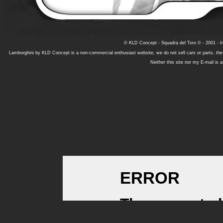
© KLD Concept - Squadra del Toro © - 2001 - In
Lamborghini by KLD Concept is a non-commercial enthusiast website, we do not sell cars or parts, th
Neither this site nor my E-mail is