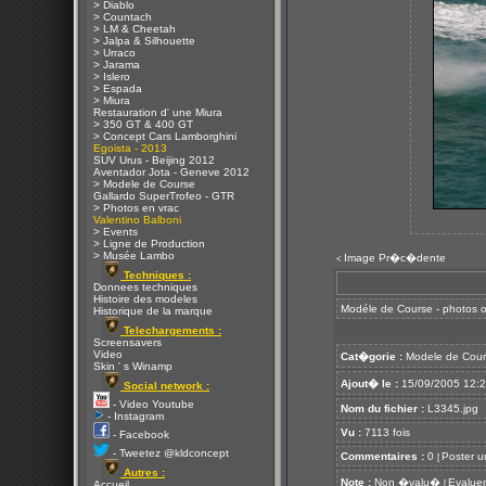
> Diablo
> Countach
> LM & Cheetah
> Jalpa & Silhouette
> Urraco
> Jarama
> Islero
> Espada
> Miura
Restauration d' une Miura
> 350 GT & 400 GT
> Concept Cars Lamborghini
Egoista - 2013
SUV Urus - Beijing 2012
Aventador Jota - Geneve 2012
> Modele de Course
Gallardo SuperTrofeo - GTR
> Photos en vrac
Valentino Balboni
> Events
> Ligne de Production
> Musée Lambo
Image Pr�c�dente
<
Techniques :
Donnees techniques
Histoire des modeles
Modéle de Course - photos of
Historique de la marque
Telechargements :
Screensavers
Video
Cat�gorie :
Modele de Cour
Skin ' s Winamp
Ajout� le :
15/09/2005 12:
Social network :
- Video Youtube
Nom du fichier :
L3345.jpg
- Instagram
Vu :
7113 fois
- Facebook
- Tweetez @kldconcept
Commentaires :
0
Poster u
[
Autres :
Note :
Non �valu�
Evaluer
[
Accueil