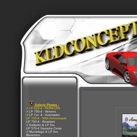
Galerie Photos :
> LP 610-4 - HURACAN
> LP 750-4 - Veneno
> LP 7xx -4 - Aventador
LP 720-4 - 50th Anniversario
LP 700-4 - Roadster
> Gallardo & LP 5xx
LP 570-4 Squadra Corse
> Murcielago & LP 6xx
Reventon