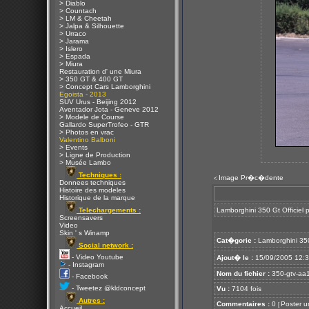
> Diablo
> Countach
> LM & Cheetah
> Jalpa & Silhouette
> Urraco
> Jarama
> Islero
> Espada
> Miura
Restauration d' une Miura
> 350 GT & 400 GT
> Concept Cars Lamborghini
Egoista - 2013
SUV Urus - Beijing 2012
Aventador Jota - Geneve 2012
> Modele de Course
Gallardo SuperTrofeo - GTR
> Photos en vrac
Valentino Balboni
> Events
> Ligne de Production
> Musée Lambo
Techniques :
Image Pr�c�dente
<
Donnees techniques
Histoire des modeles
Historique de la marque
Telechargements :
Lamborghini 350 Gt Officiel 
Screensavers
Video
Skin ' s Winamp
Cat�gorie :
Lamborghini 35
Social network :
- Video Youtube
Ajout� le :
15/09/2005 12:
- Instagram
Nom du fichier :
350-gtv-aa1
- Facebook
- Tweetez @kldconcept
Vu :
7104 fois
Autres :
Commentaires :
0
Poster u
[
Accueil