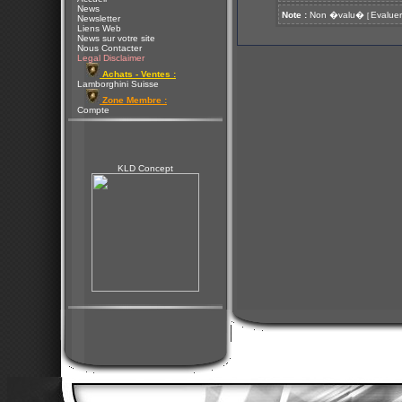
News
Note :
Non �valu�
Evaluer
[
Newsletter
Liens Web
News sur votre site
Nous Contacter
Legal Disclaimer
Achats - Ventes :
Lamborghini Suisse
Zone Membre :
Compte
KLD Concept