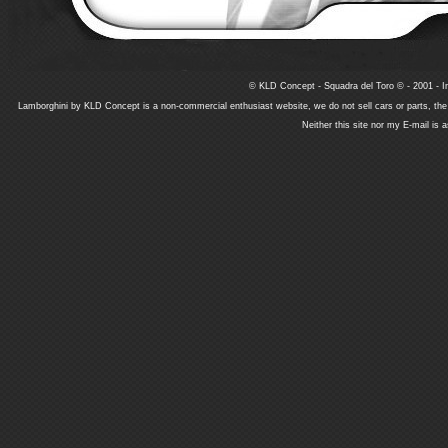
© KLD Concept - Squadra del Toro © - 2001 - In
Lamborghini by KLD Concept is a non-commercial enthusiast website, we do not sell cars or parts, th
Neither this site nor my E-mail is