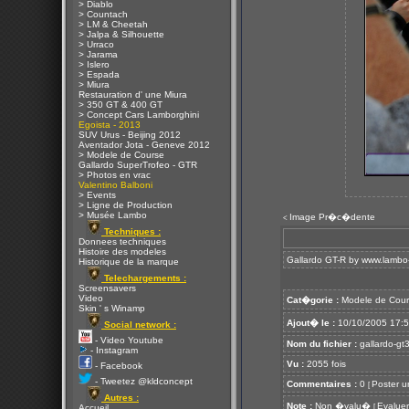
> Diablo
> Countach
> LM & Cheetah
> Jalpa & Silhouette
> Urraco
> Jarama
> Islero
> Espada
> Miura
Restauration d' une Miura
> 350 GT & 400 GT
> Concept Cars Lamborghini
Egoista - 2013
SUV Urus - Beijing 2012
Aventador Jota - Geneve 2012
> Modele de Course
Gallardo SuperTrofeo - GTR
> Photos en vrac
Valentino Balboni
> Events
> Ligne de Production
> Musée Lambo
Image Pr�c�dente
<
Techniques :
Donnees techniques
Histoire des modeles
Gallardo GT-R by
www.lambo-
Historique de la marque
Telechargements :
Screensavers
Video
Cat�gorie :
Modele de Cour
Skin ' s Winamp
Ajout� le :
10/10/2005 17:
Social network :
- Video Youtube
Nom du fichier :
gallardo-gt3
- Instagram
Vu :
2055 fois
- Facebook
- Tweetez @kldconcept
Commentaires :
0
Poster u
[
Autres :
Note :
Non �valu�
Evaluer
[
Accueil