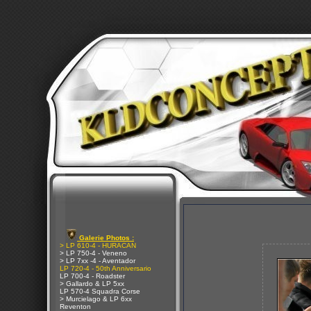
Galerie Photos :
> LP 610-4 - HURACAN
> LP 750-4 - Veneno
> LP 7xx -4 - Aventador
LP 720-4 - 50th Anniversario
LP 700-4 - Roadster
> Gallardo & LP 5xx
LP 570-4 Squadra Corse
> Murcielago & LP 6xx
Reventon