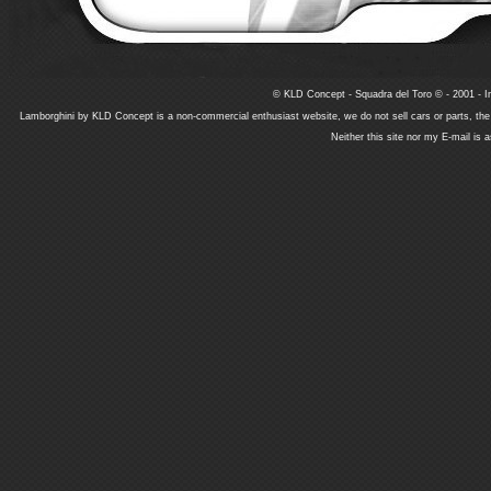
© KLD Concept - Squadra del Toro © - 2001 - In
Lamborghini by KLD Concept is a non-commercial enthusiast website, we do not sell cars or parts, th
Neither this site nor my E-mail is