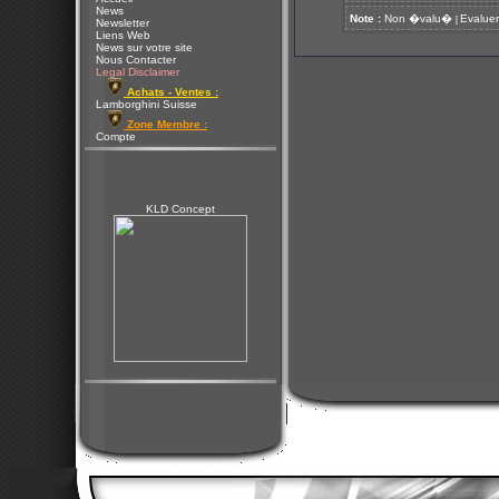
News
Note :
Non �valu�
Evaluer
[
Newsletter
Liens Web
News sur votre site
Nous Contacter
Legal Disclaimer
Achats - Ventes :
Lamborghini Suisse
Zone Membre :
Compte
KLD Concept