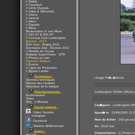
> Diablo
> Countach
> LM & Cheetah
> Jalpa & Silhouette
> Urraco
> Jarama
> Islero
> Espada
> Miura
Restauration d' une Miura
> 350 GT & 400 GT
> Concept Cars Lamborghini
Egoista - 2013
SUV Urus - Beijing 2012
Aventador Jota - Geneve 2012
> Modele de Course
Gallardo SuperTrofeo - GTR
> Photos en vrac
Valentino Balboni
> Events
> Ligne de Production
> Musée Lambo
Techniques :
Image Pr�c�dente
<
Donnees techniques
Histoire des modeles
Historique de la marque
Telechargements :
Lamborghini 350Gtv Officiel 
Screensavers
Video
Skin ' s Winamp
Cat�gorie :
Lamborghini 35
Social network :
- Video Youtube
Ajout� le :
15/09/2005 12:
- Instagram
Nom du fichier :
350-gtv-aa1
- Facebook
- Tweetez @kldconcept
Vu :
6532 fois
Autres :
Commentaires :
0
Poster u
[
Accueil