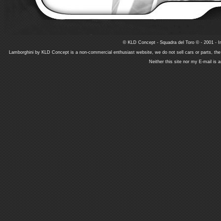
© KLD Concept - Squadra del Toro © - 2001 - In
Lamborghini by KLD Concept is a non-commercial enthusiast website, we do not sell cars or parts, th
Neither this site nor my E-mail is