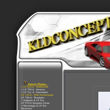
Galerie Photos :
> LP 610-4 - HURACAN
> LP 750-4 - Veneno
> LP 7xx -4 - Aventador
LP 720-4 - 50th Anniversario
LP 700-4 - Roadster
> Gallardo & LP 5xx
LP 570-4 Squadra Corse
> Murcielago & LP 6xx
Reventon